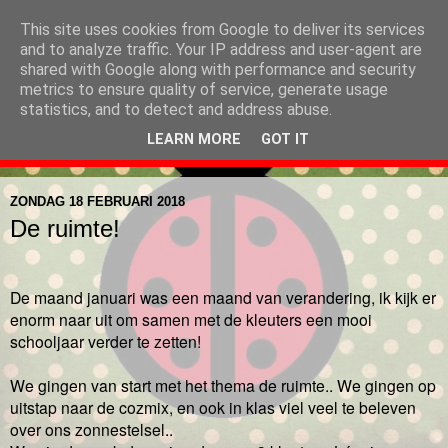
This site uses cookies from Google to deliver its services
Pimpampoenklas, 3e
and to analyze traffic. Your IP address and user-agent are
shared with Google along with performance and security
kleuter juf Deborah en juf
metrics to ensure quality of service, generate usage
statistics, and to detect and address abuse.
Lies
LEARN MORE
GOT IT
ZONDAG 18 FEBRUARI 2018
De ruimte!
De maand januari was een maand van verandering, ik kijk er
enorm naar uit om samen met de kleuters een mooi
schooljaar verder te zetten!
We gingen van start met het thema de ruimte.. We gingen op
uitstap naar de cozmix, en ook in klas viel veel te beleven
over ons zonnestelsel..