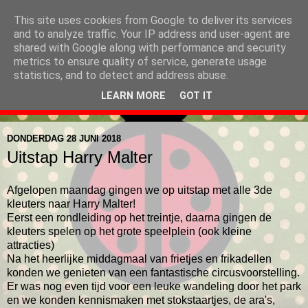
This site uses cookies from Google to deliver its services
Pimpampoenklas, 3e
and to analyze traffic. Your IP address and user-agent are
shared with Google along with performance and security
kleuter juf Deborah en juf
metrics to ensure quality of service, generate usage
statistics, and to detect and address abuse.
Lies
LEARN MORE
GOT IT
DONDERDAG 28 JUNI 2018
Uitstap Harry Malter
Afgelopen maandag gingen we op uitstap met alle 3de
kleuters naar Harry Malter!
Eerst een rondleiding op het treintje, daarna gingen de
kleuters spelen op het grote speelplein (ook kleine
attracties)
Na het heerlijke middagmaal van frietjes en frikadellen
konden we genieten van een fantastische circusvoorstelling.
Er was nog even tijd voor een leuke wandeling door het park
en we konden kennismaken met stokstaartjes, de ara's,